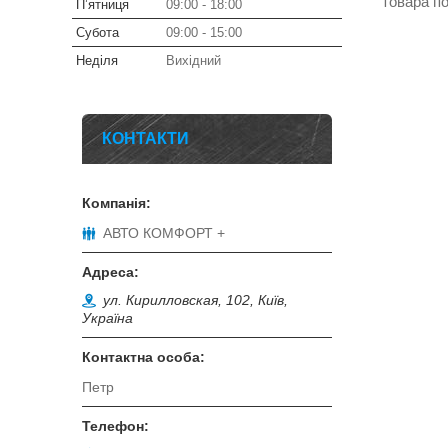
товара п
Пʼятниця
09:00
18:00
Субота
09:00
15:00
Неділя
Вихідний
КОНТАКТИ
АВТО КОМФОРТ +
ул. Кирилловская, 102, Київ,
Україна
Петр