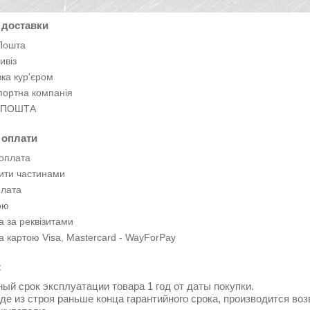
 доставки
Пошта
ивіз
ка кур'єром
портна компанія
 ПОШТА
 оплати
оплата
ити частинами
плата
ою
 за реквізитами
 картою Visa, Mastercard - WayForPay
:
ный срок эксплуатации товара 1 год от даты покупки.
де из строя раньше конца гарантийного срока, производится во