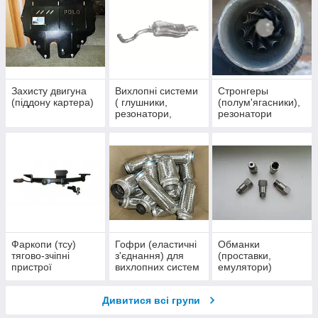
Захисту двигуна
Вихлопні системи
Стронгеры
(піддону картера)
( глушники,
(полум'ягасники),
резонатори,
резонатори
приймальні труби
замість
та ін)
каталізатора
Фаркопи (тсу)
Гофри (еластичні
Обманки
тягово-зчіпні
з'єднання) для
(проставки,
пристрої
вихлопних систем
емулятори)
каталізатора
(другого лямбда
Дивитися всі групи
зонда, кисневого
датчика)