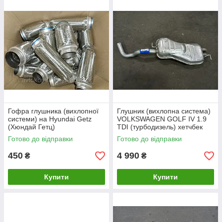
Гофра глушника (вихлопної
Глушник (вихлопна система)
системи) на Hyundai Getz
VOLKSWAGEN GOLF IV 1.9
(Хюндай Гетц)
TDI (турбодизель) хетчбек
(97-04рр)
Готово до відправки
Готово до відправки
450
4 990
₴
₴
Купити
Купити