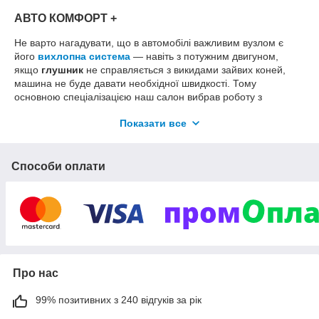
АВТО КОМФОРТ +
Не варто нагадувати, що в автомобілі важливим вузлом є
його
вихлопна система
— навіть з потужним двигуном,
якщо
глушник
не справляється з викидами зайвих коней,
машина не буде давати необхідної швидкості. Тому
основною спеціалізацією наш салон вибрав роботу з
елементами вихлопних систем:
приймальна труба,
Показати все
резонатор, каталізатор
і
полум'ягасник
для нас не просто
термины, а всесторонне изученные детали — любые
проблемы по установке, ремонту и правильной эксплуатации
были изучены нашими специалистами на практике, и теперь
Способи оплати
для них не составит труда установить нужные узлы для
автомобилей как отечественного, так и импортного
производства.
Сменяемая для ремонта
защита двигателя
и
устанавливаемая
защита коробки передачи
так часто
проходили через наши руки, то мы можем с закрытыми
лазами рассказать о преимуществах каждой
Про нас
устанавливаемой детали, чем она лучше аналогов и какую из
них лучше приобрести в каждом конкретном случае. Не
99% позитивних з 240 відгуків за рік
только для ремонта, но и увеличения мощности вашего