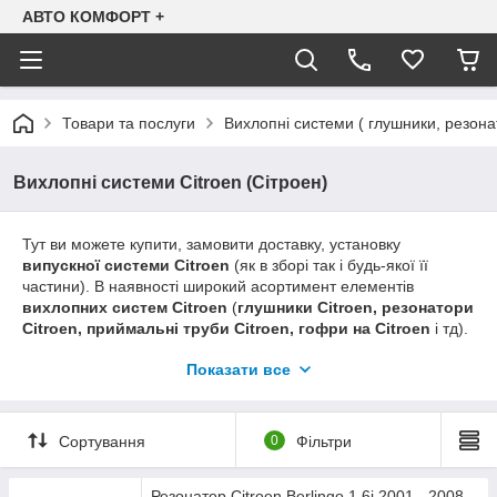
АВТО КОМФОРТ +
Товари та послуги
Вихлопні системи ( глушники, резона
Вихлопні системи Citroen (Сітроен)
Тут ви можете купити, замовити доставку, установку
випускної системи
Citroen
(як в зборі так і будь-якої її
частини). В наявності широкий асортимент елементів
вихлопних систем
Citroen
(
глушники Citroen, резонатори
Citroen, приймальні труби Citroen, гофри на
Citroen
і тд).
На сайті в основному надана інформація про ціни на
Показати все
вихлопні системи з алюминизированой (легованої) стали
виробництва польської компанії Polmostrow - на нашу думку
оптимальний варіант, виходячи зі співвідношення ціна-якість.
Якщо ви шукаєте більш дешевий варіант, але не знаходите
Сортування
0
Фільтри
його на сайті - телефонуйте, і ми в телефонному режимі
уточнимо ціну та наявність на аналогічну продукцію
Резонатор Citroen Berlingo 1.6i 2001 - 2008