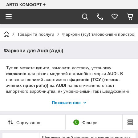
АВТО КОМФОРТ +
Товари та послуги
Фаркопи (тсу) тягово-зчіпні пристрої
Фаркопи для Audi (Ауді)
Тут ви можете купити, замовити доставку, установку
фаркопів
для різних моделей автомобілів марки
AUDI.
В
наявності великий асортимент
фаркопів (ТСУ (тягово-
зчіпних пристроїв)) на AUDI
на як вітчизняного так і
імпортного виробництва, як умовно-знімні так і швидкознімні
(автомати, напівавтомати, під квадрат). Якщо ви не
Показати все
знаходите інформацію про
фаркопі
на Ваш
AUDI
можливо її
не встигли розмістити на сайті (асортимент постійно
оновлюється). Просимо дзвонити за вказаними на сайті
телефонами для уточнення наявності.
Сортування
0
Фільтри
095-793-96-07
Швидкознімний фаркоп під квадрат вставку