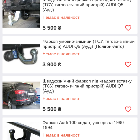
(ТСУ, тягово-зчіпний пристрій) AUDI Q5
096-097-97-11
(Ауді)
Немає в наявності
5 500
₴
Фаркоп умовно-знімний (ТСУ, тягово-зчіпний
пристрій) AUDI Q5 (Ауді) (Полігон-Авто)
Немає в наявності
3 900
₴
Швидкознімний фаркоп під квадрат вставку
(ТСУ, тягово-зчіпний пристрій) AUDI Q7
(Ауді)
Немає в наявності
5 500
₴
Фаркоп Audi 100 седан, універсал 1990-
1994
Немає в наявності