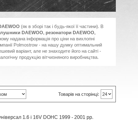
DAEWOO
(як в зборі так і будь-якої її частини). В
глушники DAEWOO, резонатори DAEWOO,
вному надана інформація про ціни на вихлопні
мпанії Polmostrow - на нашу думку оптимальний
шевий варіант, але не знаходите його на сайті -
налогічну продукцію вітчизняного виробництва.
ніверсал 1.6 i 16V DOHC 1999 - 2001 рр.