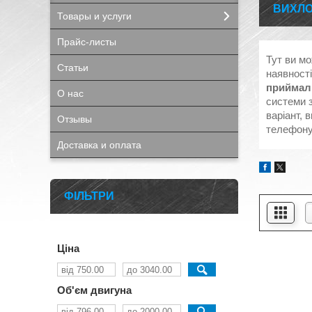
ВИХЛО
Товары и услуги
Прайс-листы
Тут ви м
Статьи
наявност
приймал
О нас
системи 
варіант, 
Отзывы
телефонуй
Доставка и оплата
ФІЛЬТРИ
Ціна
Об'єм двигуна