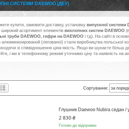
ПНІ СИСТЕМИ DAEWOO (ДЕУ)
ожете купити, замовити доставку, установку
випускної системи
і широкий асортимент елементів
вихлопних систем
DAEWOO
(
ьні труби DAEWOO, гофри на
DAEWOO
і тд). На сайті в осно
з алюминизированой (легованої) стали виробництва польської ко
виходячи зі співвідношення ціна-якість. Якщо ви шукаєте більш де
те, і ми в телефонному режимі уточнимо ціну та наявність на а
Глушник Daewoo Nubira седан / у
2 830 ₴
Готово до відправки