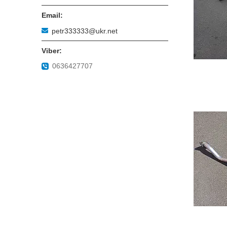
petr333333@ukr.net
0636427707