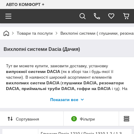
АВТО КОМФОРТ +
Товари та послуги
Вихлопні системи ( глушники, резона
Вихлопні системи Dacia (Дачия)
Тут ви можете купити, замовити доставку, установку
випускної системи
DACIA
(як в зборі так і будь-якої її
частини). В наявності широкий асортимент елементів
вихлопних систем
DACIA
(
глушники DACIA, резонатори
DACIA, приймальні труби DACIA, гофри на
DACIA
і тд). На
сайті в основному надана інформація про ціни на вихлопні
Показати все
системи з алюминизированой (легованої) стали виробництва
польської компанії Polmostrow - на нашу думку оптимальний
варіант, виходячи зі співвідношення ціна-якість. Якщо ви
шукаєте більш дешевий варіант, але не знаходите його на
Сортування
0
Фільтри
сайті - телефонуйте, і ми в телефонному режимі уточнимо
ціну та наявність на аналогічну продукцію вітчизняного
Глушник Dacia 1210 / Dacia 1310 1.2 / 1.3