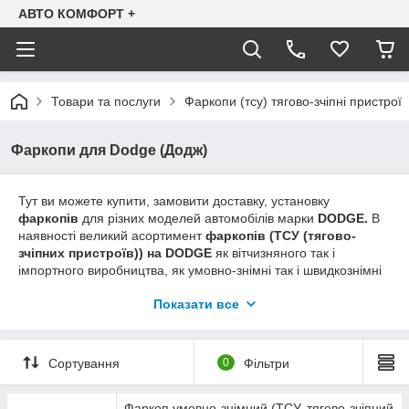
АВТО КОМФОРТ +
Товари та послуги
Фаркопи (тсу) тягово-зчіпні пристрої
Фаркопи для Dodge (Додж)
Тут ви можете купити, замовити доставку, установку
фаркопів
для різних моделей автомобілів марки
DODGE.
В
наявності великий асортимент
фаркопів (ТСУ (тягово-
зчіпних пристроїв)) на DODGE
як вітчизняного так і
імпортного виробництва, як умовно-знімні так і швидкознімні
(автомати, напівавтомати, під квадрат). Якщо ви не
Показати все
знаходите інформацію про
фаркопі
на Ваш
DODGE
можливо
її не встигли розмістити на сайті (асортимент постійно
оновлюється). Просимо дзвонити за вказаними на сайті
телефонами для уточнення наявності.
Сортування
0
Фільтри
095-793-96-07
Фаркоп умовно-знімний (ТСУ, тягово-зчіпний