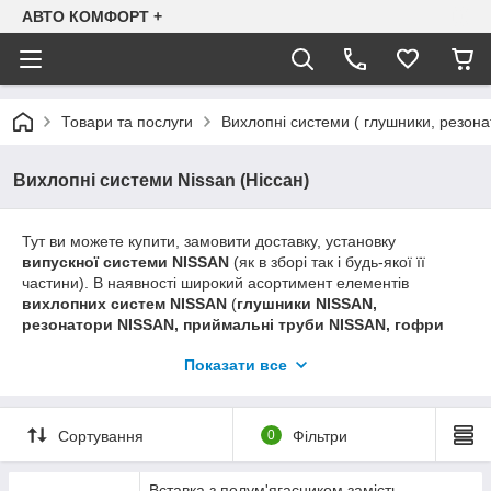
АВТО КОМФОРТ +
Товари та послуги
Вихлопні системи ( глушники, резона
Вихлопні системи Nissan (Ніссан)
Тут ви можете купити, замовити доставку, установку
випускної системи
NISSAN
(як в зборі так і будь-якої її
частини). В наявності широкий асортимент елементів
вихлопних систем
NISSAN
(
глушники NISSAN,
резонатори NISSAN, приймальні труби NISSAN, гофри
на
NISSAN
і тд). На сайті в основному надана інформація
Показати все
про ціни на вихлопні системи з алюминизированой
(легованої) стали виробництва польської компанії Polmostrow
- на нашу думку оптимальний варіант, виходячи зі
співвідношення ціна-якість. Якщо ви шукаєте більш дешевий
Сортування
0
Фільтри
варіант, але не знаходите його на сайті - телефонуйте, і ми в
телефонному режимі уточнимо ціну та наявність на
Вставка з полум'ягасником замість