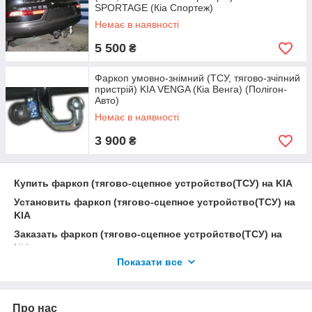
SPORTAGE (Кіа Спортеж)
Немає в наявності
5 500
₴
Фаркоп умовно-знімний (ТСУ, тягово-зчіпний
пристрій) KIA VENGA (Кіа Венга) (Полігон-
Авто)
Немає в наявності
3 900
₴
Купить фаркоп (тягово-сцепное устройство(ТСУ) на KIA
Установить фаркоп (тягово-сцепное устройство(ТСУ) на
KIA
Заказать фаркоп (тягово-сцепное устройство(ТСУ) на
KIA
Показати все
Украинский фаркоп (тягово-сцепное устройство(ТСУ) на
KIA
Польский фаркоп (тягово-сцепное устройство(ТСУ) на
Про нас
KIA