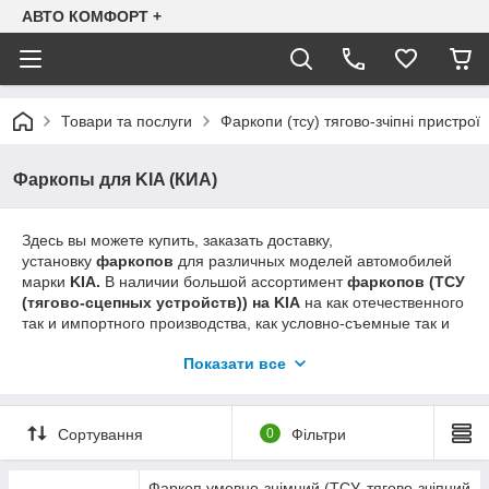
АВТО КОМФОРТ +
Товари та послуги
Фаркопи (тсу) тягово-зчіпні пристрої
Фаркопы для KIA (КИА)
Здесь вы можете купить, заказать доставку,
установку
фаркопов
для различных моделей автомобилей
марки
KIA.
В наличии большой ассортимент
фаркопов (ТСУ
(тягово-сцепных устройств)) на KIA
на как отечественного
так и импортного производства, как условно-съемные так и
быстросъемные (автоматы, полуавтоматы, под квадрат).
Показати все
Если вы не находите информацию о
фаркопе
на
Ваш
KIA
возможно ее не успели разместить на сайте
(ассортимент постоянно обновляется). Просим звонить по
указанным на сайте телефонам для уточнения наличия.
Сортування
0
Фільтри
095-793-96-07
Фаркоп умовно-знімний (ТСУ, тягово-зчіпний