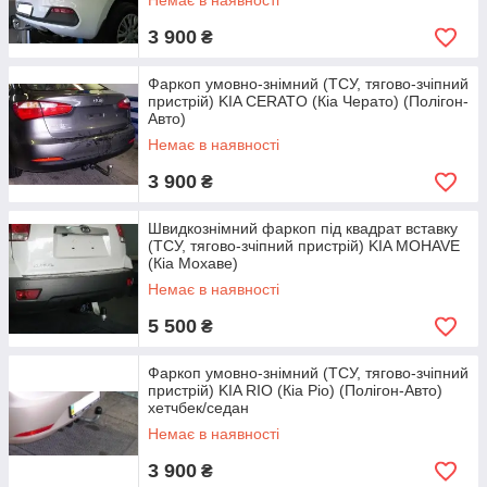
Немає в наявності
3 900
₴
Фаркоп умовно-знімний (ТСУ, тягово-зчіпний
пристрій) KIA CERATO (Кіа Черато) (Полігон-
Авто)
Немає в наявності
3 900
₴
Швидкознімний фаркоп під квадрат вставку
(ТСУ, тягово-зчіпний пристрій) KIA MOHAVE
(Кіа Мохаве)
Немає в наявності
5 500
₴
Фаркоп умовно-знімний (ТСУ, тягово-зчіпний
пристрій) KIA RIO (Кіа Ріо) (Полігон-Авто)
хетчбек/седан
Немає в наявності
3 900
₴