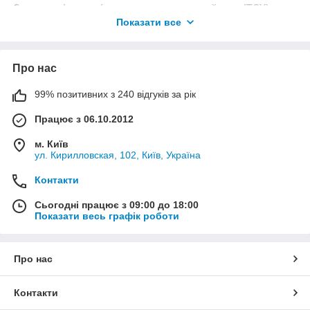
Заказать фаркоп (тягово-сцепное устройство (ТСУ) на
PEUGEOT
Показати все
Украинский фаркоп (тягово-сцепное устройство (ТСУ) на
PEUGEOT
Про нас
Польский фаркоп (тягово-сцепное устройство (ТСУ) на
PEUGEOT
99% позитивних з 240 відгуків за рік
Импортный фаркоп (тягово-сцепное устройство (ТСУ) на
PEUGEOT
Працює з 06.10.2012
м. Київ
ул. Кирилловская, 102, Київ, Україна
Контакти
Сьогодні працює з 09:00 до 18:00
Показати весь графік роботи
Про нас
Контакти