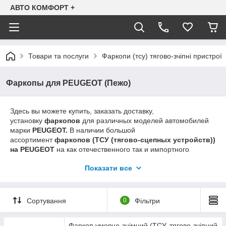
АВТО КОМФОРТ +
Товари та послуги
Фаркопи (тсу) тягово-зчіпні пристрої
Фаркопы для PEUGEOT (Пежо)
Здесь вы можете купить, заказать доставку,
установку
фаркопов
для различных моделей автомобилей
марки
PEUGEOT.
В наличии большой
ассортимент
фаркопов (ТСУ (тягово-сцепных устройств))
на PEUGEOT
на как отечественного так и импортного
производства, как условно-съемные так и быстросъемные
Показати все
(автоматы, полуавтоматы, под квадрат). Если вы не находите
информацию о
фаркопе
на Ваш
PEUGEOT
возможно ее не
успели разместить на сайте (ассортимент постоянно
обновляется). Просим звонить по указанным на сайте
Сортування
0
Фільтри
телефонам для уточнения наличия.
Фаркоп умовно-знімний (ТСУ, тягово-зчіпний