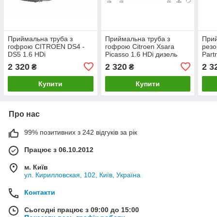
Приймальна труба з
Приймальна труба з
Прий
гофрою CITROEN DS4 -
гофрою Citroen Xsara
резо
DS5 1.6 HDi
Picasso 1.6 HDi дизель
Part
2004 - 2011 рр
2008
2 320
2 320
2 3
₴
₴
Купити
Купити
Про нас
99% позитивних з 242 відгуків за рік
Працює з 06.10.2012
м. Київ
ул. Кирилловская, 102, Київ, Україна
Контакти
Сьогодні працює з 09:00 до 15:00