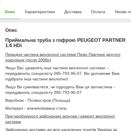
Опис
Характеристики
Доставка
Оплата
Умови п
Опис
Приймальна труба з гофрою PEUGEOT PARTNER
1.6 HDi
Передня частина вихлопної системи Пежо Партнер другого
покоління (після 2008р)
Якщо Вас цікавлять інші частини вихлопної системи –
передзвоніть спеціалісту 095-793-96-07. Він допоможе Вам
підібрати інші частини вихлопної.
Якщо Ви сумніваєтеся, чи підходить Вам ця запчастина -
передзвоніть спеціалісту 095-793-96-07.
Виробник - Полмостров (Польща)
Матеріал - алюмінізована сталь
При необхідності здійснюємо монтаж / ремонт вихлопної
системи
Здійснюємо доставку до всіх населених пунктів України за