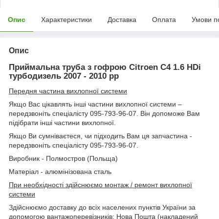
Опис
Характеристики
Доставка
Оплата
Умови п
Опис
Приймальна труба з гофрою Citroen C4 1.6 HDi
турбодизель 2007 - 2010 рр
Передня частина вихлопної системи
Якщо Вас цікавлять інші частини вихлопної системи –
передзвоніть спеціалісту 095-793-96-07. Він допоможе Вам
підібрати інші частини вихлопної.
Якщо Ви сумніваєтеся, чи підходить Вам ця запчастина -
передзвоніть спеціалісту 095-793-96-07.
Виробник - Полмостров (Польща)
Матеріал - алюмінізована сталь
При необхідності здійснюємо монтаж / ремонт вихлопної
системи
Здійснюємо доставку до всіх населених пунктів України за
допомогою вантажоперевізників: Нова Пошта (накладений