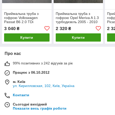
Приймальна труба з
Приймальна труба з
Прий
гофрою Volkswagen
гофрою Opel Meriva A 1.3
гофр
Passat B6 2.0 TDi
турбодизель 2005 - 2010
Pica
турбодизель 2005 - 2010
рр.
2004
3 040
2 320
2 3
₴
₴
рр
Купити
Купити
Про нас
99% позитивних з 242 відгуків за рік
Працює з 06.10.2012
м. Київ
ул. Кирилловская, 102, Київ, Україна
Контакти
Сьогодні вихідний
Показати весь графік роботи