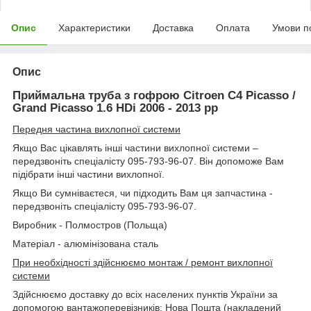
Опис
Характеристики
Доставка
Оплата
Умови п
Опис
Приймальна труба з гофрою Citroen C4 Picasso /
Grand Picasso 1.6 HDi 2006 - 2013 рр
Передня частина вихлопної системи
Якщо Вас цікавлять інші частини вихлопної системи –
передзвоніть спеціалісту 095-793-96-07. Він допоможе Вам
підібрати інші частини вихлопної.
Якщо Ви сумніваєтеся, чи підходить Вам ця запчастина -
передзвоніть спеціалісту 095-793-96-07.
Виробник - Полмостров (Польща)
Матеріал - алюмінізована сталь
При необхідності здійснюємо монтаж / ремонт вихлопної
системи
Здійснюємо доставку до всіх населених пунктів України за
допомогою вантажоперевізників: Нова Пошта (накладений