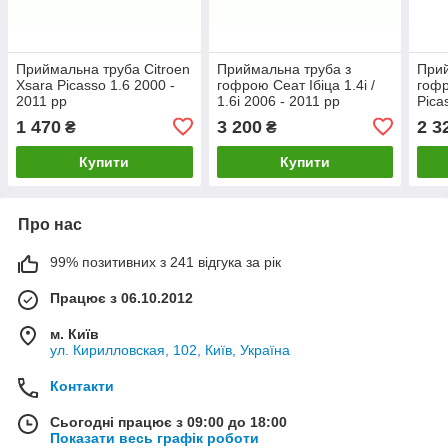
Приймальна труба Citroen
Приймальна труба з
Прий
Xsara Picasso 1.6 2000 -
гофрою Сеат Ібіца 1.4i /
гофр
2011 рр
1.6i 2006 - 2011 рр
Pica
2004
1 470
3 200
2 3
₴
₴
Купити
Купити
Про нас
99% позитивних з 241 відгука за рік
Працює з 06.10.2012
м. Київ
ул. Кирилловская, 102, Київ, Україна
Контакти
Сьогодні працює з 09:00 до 18:00
Показати весь графік роботи