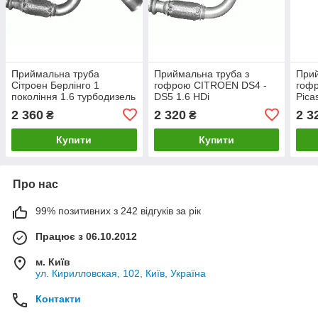
Приймальна труба
Приймальна труба з
Прий
Сітроен Берлінго 1
гофрою CITROEN DS4 -
гофр
покоління 1.6 турбодизель
DS5 1.6 HDi
Pica
з 2005 р
2004
2 360
2 320
2 3
₴
₴
Купити
Купити
Про нас
99% позитивних з 242 відгуків за рік
Працює з 06.10.2012
м. Київ
ул. Кирилловская, 102, Київ, Україна
Контакти