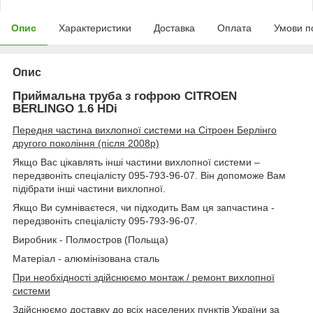
Опис
Характеристики
Доставка
Оплата
Умови п
Опис
Приймальна труба з гофрою CITROEN
BERLINGO 1.6 HDi
Передня частина вихлопної системи на Сітроен Берлінго
другого покоління (після 2008р)
Якщо Вас цікавлять інші частини вихлопної системи –
передзвоніть спеціалісту 095-793-96-07. Він допоможе Вам
підібрати інші частини вихлопної.
Якщо Ви сумніваєтеся, чи підходить Вам ця запчастина -
передзвоніть спеціалісту 095-793-96-07.
Виробник - Полмостров (Польща)
Матеріал - алюмінізована сталь
При необхідності здійснюємо монтаж / ремонт вихлопної
системи
Здійснюємо доставку до всіх населених пунктів України за