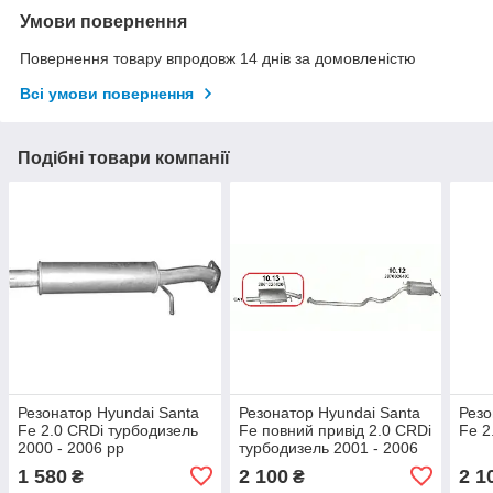
Умови повернення
Повернення товару впродовж 14 днів за домовленістю
Всі умови повернення
Подібні товари компанії
Резонатор Hyundai Santa
Резонатор Hyundai Santa
Резо
Fe 2.0 CRDi турбодизель
Fe повний привід 2.0 CRDi
Fe 2
2000 - 2006 рр
турбодизель 2001 - 2006
рр
1 580
2 100
2 1
₴
₴