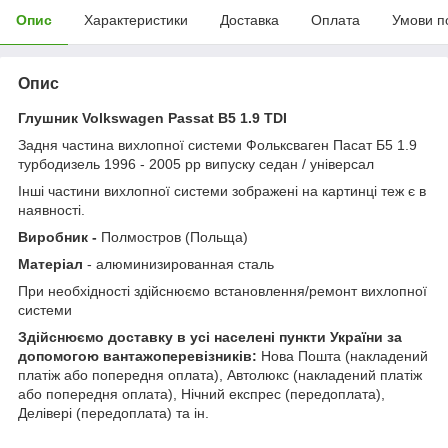
Опис
Характеристики
Доставка
Оплата
Умови п
Опис
Глушник Volkswagen Passat B5 1.9 TDI
Задня частина вихлопної системи Фольксваген Пасат Б5 1.9
турбодизель 1996 - 2005 рр випуску седан / універсал
Інші частини вихлопної системи зображені на картинці теж є в
наявності.
Виробник -
Полмостров (Польща)
Матеріал
- алюминизированная сталь
При необхідності здійснюємо встановлення/ремонт вихлопної
системи
Здійснюємо доставку в усі населені пункти України за
допомогою вантажоперевізників:
Нова Пошта (накладений
платіж або попередня оплата), Автолюкс (накладений платіж
або попередня оплата), Нічний експрес (передоплата),
Делівері (передоплата) та ін.