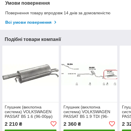
Умови повернення
Повернення товару впродовж 14 днів за домовленістю
Всі умови повернення
Подібні товари компанії
Глушник (вихлопна
Глушник (вихлопна
Глуш
система) VOLKSWAGEN
система) VOLKSWAGEN
сис
PASSAT B5 1.6 (96-00рр)
PASSAT B5 1.9 TDI (96-
PASS
седан/універсал
00гг) (Фольксваген Пасат
96рр
2 210
2 360
2 3
₴
₴
Б5) седан/універсал
Пасс