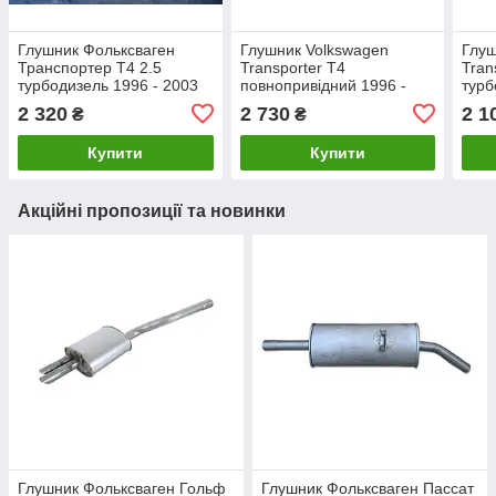
Глушник Фольксваген
Глушник Volkswagen
Глуш
Транспортер Т4 2.5
Transporter T4
Tran
турбодизель 1996 - 2003
повнопривідний 1996 -
турб
рр.
2003 рр.
рр
2 320
2 730
2 1
₴
₴
Купити
Купити
Акційні пропозиції та новинки
Глушник Фольксваген Гольф
Глушник Фольксваген Пассат