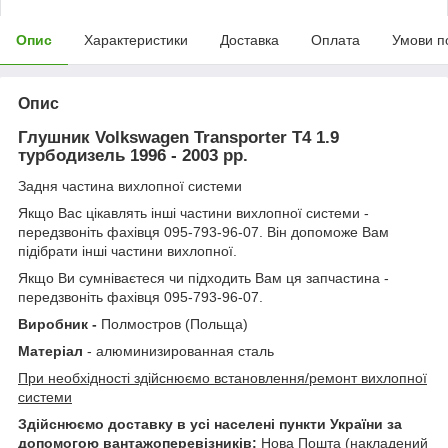
Опис
Характеристики
Доставка
Оплата
Умови п
Опис
Глушник Volkswagen Transporter T4 1.9
турбодизель 1996 - 2003 рр.
Задня частина вихлопної системи
Якщо Вас цікавлять інші частини вихлопної системи -
передзвоніть фахівця 095-793-96-07. Він допоможе Вам
підібрати інші частини вихлопної.
Якщо Ви сумніваєтеся чи підходить Вам ця запчастина -
передзвоніть фахівця 095-793-96-07.
Виробник -
Полмостров (Польща)
Матеріал
- алюминизированная сталь
При необхідності здійснюємо встановлення/ремонт вихлопної
системи
Здійснюємо доставку в усі населені пункти України за
допомогою вантажоперевізників:
Нова Пошта (накладений