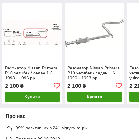
Резонатор Nissan Primera
Резонатор Nissan Primera
Резо
P10 хетчбек / седан 1.6
P10 хетчбек / седан 1.6
хетч
1993 - 1996 рр
1990 - 1993 рр
унів
рр.
2 100
2 100
2 2
₴
₴
Купити
Купити
Про нас
99% позитивних з 241 відгука за рік
Працює з 06.10.2012