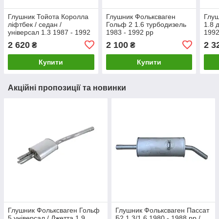
Глушник Тойота Королла
Глушник Фольксваген
Глуш
ліфтбек / седан /
Гольф 2 1.6 турбодизель
1.8 
універсал 1.3 1987 - 1992
1983 - 1992 рр
1992
рр
2 620
2 100
2 3
₴
₴
Купити
Купити
Акційні пропозиції та новинки
Глушник Фольксваген Гольф
Глушник Фольксваген Пассат
5 універсал / Джетта 1.9
Б2 1.3/1.6 1980 - 1988 рр /