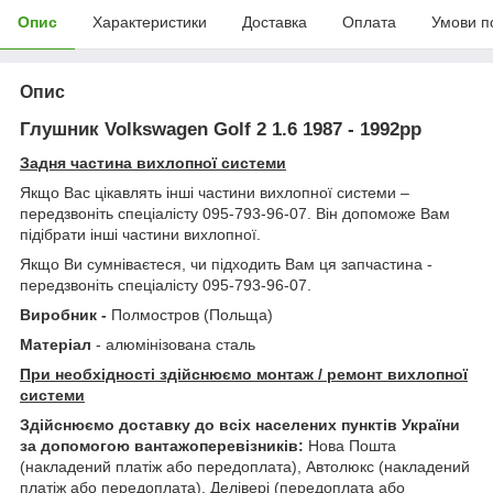
Опис
Характеристики
Доставка
Оплата
Умови п
Опис
Глушник Volkswagen Golf 2 1.6 1987 - 1992рр
Задня частина вихлопної системи
Якщо Вас цікавлять інші частини вихлопної системи –
передзвоніть спеціалісту 095-793-96-07. Він допоможе Вам
підібрати інші частини вихлопної.
Якщо Ви сумніваєтеся, чи підходить Вам ця запчастина -
передзвоніть спеціалісту 095-793-96-07.
Виробник -
Полмостров (Польща)
Матеріал
- алюмінізована сталь
При необхідності здійснюємо монтаж / ремонт вихлопної
системи
Здійснюємо доставку до всіх населених пунктів України
за допомогою вантажоперевізників:
Нова Пошта
(накладений платіж або передоплата), Автолюкс (накладений
платіж або передоплата), Делівері (передоплата або