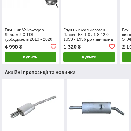
Глушник Volkswagen
Глушник Фольксваген
Глуш
Sharan 2.0 TDI
Пассат Б4 1.6 / 1.8 / 2.0
сис
турбодизель 2010 - 2020
1993 - 1996 рр / звичайна
SHAR
рр
сталь
(96-
4 990
1 320
2 1
₴
₴
Шар
Купити
Купити
Акційні пропозиції та новинки