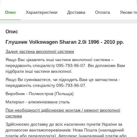
Опис
Характеристики
Доставка
Оплата
Умови п
Опис
Глушник Volkswagen Sharan 2.0i 1996 - 2010 рр.
Задня частина вихлопної системи
Якщо Вас цікавлять інші частини вихлопної системи –
передзвоніть спеціалісту 095-793-96-07. Він допоможе Вам
підібрати інші частини вихлопної.
Якщо Ви сумніваєтеся, чи підходить Вам ця запчастина -
передзвоніть спеціалісту 095-793-96-07.
Виробник - Полмостров (Польща)
Матеріал - алюмінізована сталь
При необхідності здійснюємо монтаж / ремонт вихлопної
системи
Здійснюємо доставку до всіх населених пунктів України за
допомогою вантажоперевізників: Нова Пошта (накладений
платіж або передоплата), Автолюкс (накладений платіж або