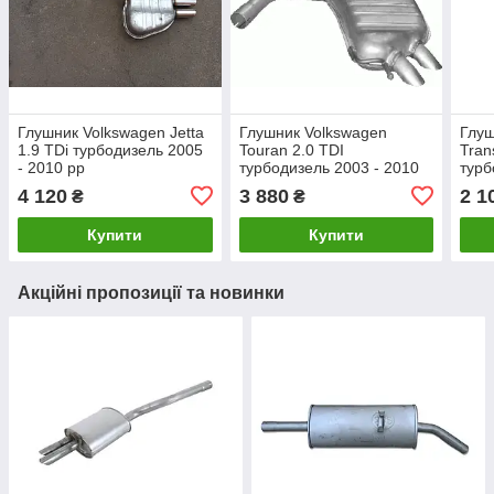
Глушник Volkswagen Jetta
Глушник Volkswagen
Глуш
1.9 TDi турбодизель 2005
Touran 2.0 TDI
Tran
- 2010 рр
турбодизель 2003 - 2010
турб
рр
рр
4 120
3 880
2 1
₴
₴
Купити
Купити
Акційні пропозиції та новинки