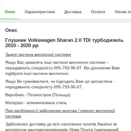
Опис
Характеристики
Доставка
Оплата
Умови п
Опис
Глушник Volkswagen Sharan 2.0 TDI турбодизель
2010 - 2020 рр
Задня частина вихлопної системи
Якщо Вас цікавлять інші частини вихлопної системи –
передзвоніть спеціалісту 095-793-96-07. Він допоможе Вам
підібрати інші частини вихлопної.
Якщо Ви сумніваєтеся, чи підходить Вам ця запчастина -
передзвоніть спеціалісту 095-793-96-07.
Виробник - Полмостров (Польща)
Матеріал - алюмінізована сталь
При необхідності здійснюємо монтаж / ремонт вихлопної
системи
Здійснюємо доставку до всіх населених пунктів України за
допомогою вантажоперевізників: Нова Пошта (накладений