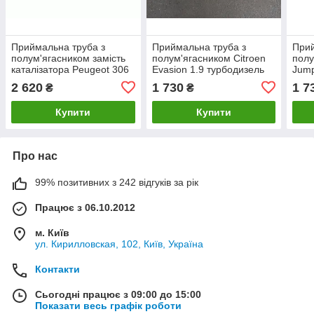
Приймальна труба з
Приймальна труба з
Прий
полум'ягасником замість
полум'ягасником Citroen
полу
каталізатора Peugeot 306
Evasion 1.9 турбодизель
Jump
2.0 турбодизель 1999 -
1994 - 2002 рр
1995
2 620
1 730
1 7
₴
₴
2002 рр.
Купити
Купити
Про нас
99% позитивних з 242 відгуків за рік
Працює з 06.10.2012
м. Київ
ул. Кирилловская, 102, Київ, Україна
Контакти
Сьогодні працює з 09:00 до 15:00
Показати весь графік роботи