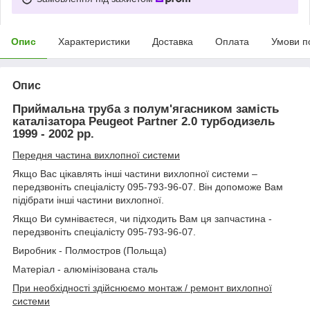
Опис
Характеристики
Доставка
Оплата
Умови п
Опис
Приймальна труба з полум'ягасником замість
каталізатора Peugeot Partner 2.0 турбодизель
1999 - 2002 рр.
Передня частина вихлопної системи
Якщо Вас цікавлять інші частини вихлопної системи –
передзвоніть спеціалісту 095-793-96-07. Він допоможе Вам
підібрати інші частини вихлопної.
Якщо Ви сумніваєтеся, чи підходить Вам ця запчастина -
передзвоніть спеціалісту 095-793-96-07.
Виробник - Полмостров (Польща)
Матеріал - алюмінізована сталь
При необхідності здійснюємо монтаж / ремонт вихлопної
системи