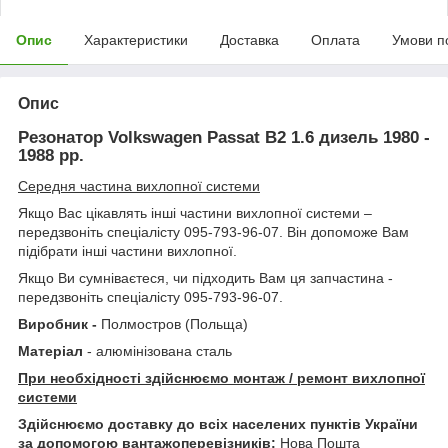
Опис
Характеристики
Доставка
Оплата
Умови п
Опис
Резонатор Volkswagen Passat B2 1.6 дизель 1980 -
1988 рр.
Середня частина вихлопної системи
Якщо Вас цікавлять інші частини вихлопної системи –
передзвоніть спеціалісту 095-793-96-07. Він допоможе Вам
підібрати інші частини вихлопної.
Якщо Ви сумніваєтеся, чи підходить Вам ця запчастина -
передзвоніть спеціалісту 095-793-96-07.
Виробник -
Полмостров (Польща)
Матеріал
- алюмінізована сталь
При необхідності здійснюємо монтаж / ремонт вихлопної
системи
Здійснюємо доставку до всіх населених пунктів України
за допомогою вантажоперевізників:
Нова Пошта