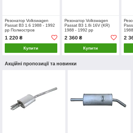
Резонатор Volkswagen
Резонатор Volkswagen
Резо
Passat B3 1.6 1988 - 1992
Passat B3 1.8i 16V (KR)
Pass
рр Полмостров
1988 - 1992 рр
1988
1 220
2 360
2 3
₴
₴
Купити
Купити
Акційні пропозиції та новинки