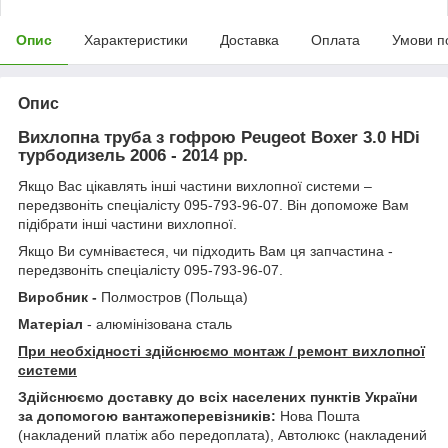
Опис
Характеристики
Доставка
Оплата
Умови п
Опис
Вихлопна труба з гофрою Peugeot Boxer 3.0 HDi
турбодизель 2006 - 2014 рр.
Якщо Вас цікавлять інші частини вихлопної системи –
передзвоніть спеціалісту 095-793-96-07. Він допоможе Вам
підібрати інші частини вихлопної.
Якщо Ви сумніваєтеся, чи підходить Вам ця запчастина -
передзвоніть спеціалісту 095-793-96-07.
Виробник -
Полмостров (Польща)
Матеріал
- алюмінізована сталь
При необхідності здійснюємо монтаж / ремонт вихлопної
системи
Здійснюємо доставку до всіх населених пунктів України
за допомогою вантажоперевізників:
Нова Пошта
(накладений платіж або передоплата), Автолюкс (накладений