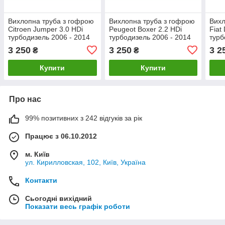
Вихлопна труба з гофрою
Вихлопна труба з гофрою
Вихл
Citroen Jumper 3.0 HDi
Peugeot Boxer 2.2 HDi
Fiat
турбодизель 2006 - 2014
турбодизель 2006 - 2014
турб
рр.
рр
рр
3 250
3 250
3 2
₴
₴
Купити
Купити
Про нас
99% позитивних з 242 відгуків за рік
Працює з 06.10.2012
м. Київ
ул. Кирилловская, 102, Київ, Україна
Контакти
Сьогодні вихідний
Показати весь графік роботи