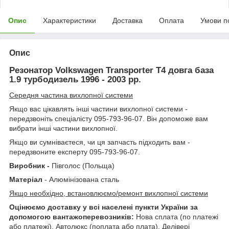
Опис
Характеристики
Доставка
Оплата
Умови п
Опис
Резонатор Volkswagen Transporter T4 довга база
1.9 турбодизель 1996 - 2003 рр.
Середня частина вихлопної системи
Якщо вас цікавлять інші частини вихлопної системи -
передзвоніть спеціалісту 095-793-96-07. Він допоможе вам
вибрати інші частини вихлопної.
Якщо ви сумніваєтеся, чи ця запчасть підходить вам -
передзвоните експерту 095-793-96-07.
Виробник -
Півголос (Польща)
Матеріал
- Алюмінізована сталь
Якщо необхідно, встановлюємо/ремонт вихлопної системи
Оцінюємо доставку у всі населені пункти України за
допомогою вантажоперевозників:
Нова сплата (по платежі
або платежі), Автолюкс (поплата або плата), Делівері