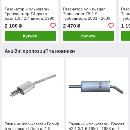
Резонатор Фольксваген
Резонатор Volkswagen
Резо
Транспортер T4 довга
Transporter T5 1.9
Тран
база 1.9 / 2.4 дизель 1990
турбодизель 2003 - 2009
турб
- 1995 рр Полмостров
рр
рр /
2 100
2 470
1 1
₴
₴
Купити
Купити
Акційні пропозиції та новинки
Глушник Фольксваген Гольф
Глушник Фольксваген Пассат
5 універсал / Джетта 1.9
Б2 1.3/1.6 1980 - 1988 рр /