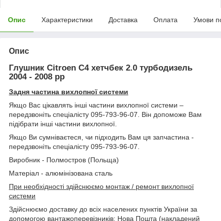
Опис
Характеристики
Доставка
Оплата
Умови п
Опис
Глушник Citroen C4 хетчбек 2.0 турбодизель
2004 - 2008 рр
Задня частина вихлопної системи
Якщо Вас цікавлять інші частини вихлопної системи –
передзвоніть спеціалісту 095-793-96-07. Він допоможе Вам
підібрати інші частини вихлопної.
Якщо Ви сумніваєтеся, чи підходить Вам ця запчастина -
передзвоніть спеціалісту 095-793-96-07.
Виробник - Полмостров (Польща)
Матеріал - алюмінізована сталь
При необхідності здійснюємо монтаж / ремонт вихлопної
системи
Здійснюємо доставку до всіх населених пунктів України за
допомогою вантажоперевізників: Нова Пошта (накладений