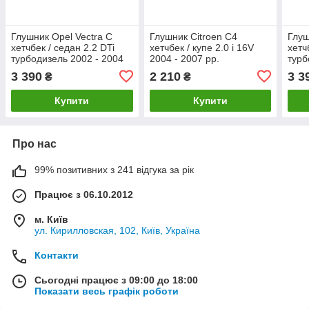
Глушник Opel Vectra C
Глушник Citroen C4
Глуш
хетчбек / седан 2.2 DTi
хетчбек / купе 2.0 i 16V
хетч
турбодизель 2002 - 2004
2004 - 2007 рр.
турб
рр
рр
3 390
2 210
3 3
₴
₴
Купити
Купити
Про нас
99% позитивних з 241 відгука за рік
Працює з 06.10.2012
м. Київ
ул. Кирилловская, 102, Київ, Україна
Контакти
Сьогодні працює з 09:00 до 18:00
Показати весь графік роботи