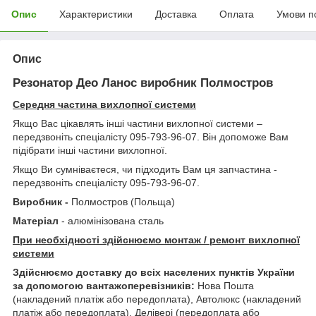
Опис
Характеристики
Доставка
Оплата
Умови п
Опис
Резонатор Део Ланос виробник Полмостров
Середня частина вихлопної системи
Якщо Вас цікавлять інші частини вихлопної системи –
передзвоніть спеціалісту 095-793-96-07. Він допоможе Вам
підібрати інші частини вихлопної.
Якщо Ви сумніваєтеся, чи підходить Вам ця запчастина -
передзвоніть спеціалісту 095-793-96-07.
Виробник -
Полмостров (Польща)
Матеріал
- алюмінізована сталь
При необхідності здійснюємо монтаж / ремонт вихлопної
системи
Здійснюємо доставку до всіх населених пунктів України
за допомогою вантажоперевізників:
Нова Пошта
(накладений платіж або передоплата), Автолюкс (накладений
платіж або передоплата), Делівері (передоплата або