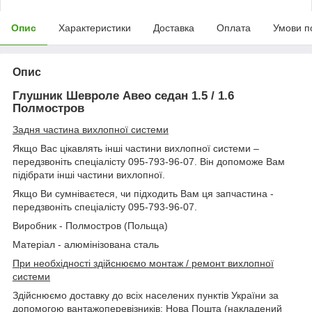
Опис
Характеристики
Доставка
Оплата
Умови п
Опис
Глушник Шевроле Авео седан 1.5 / 1.6
Полмостров
Задня частина вихлопної системи
Якщо Вас цікавлять інші частини вихлопної системи –
передзвоніть спеціалісту 095-793-96-07. Він допоможе Вам
підібрати інші частини вихлопної.
Якщо Ви сумніваєтеся, чи підходить Вам ця запчастина -
передзвоніть спеціалісту 095-793-96-07.
Виробник - Полмостров (Польща)
Матеріал - алюмінізована сталь
При необхідності здійснюємо монтаж / ремонт вихлопної
системи
Здійснюємо доставку до всіх населених пунктів України за
допомогою вантажоперевізників: Нова Пошта (накладений