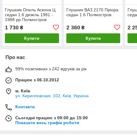
Глушник Опель Аскона Ц
Глушник ВАЗ 2170 Пріора
Глу
седан 1.6 дизель 1981 -
седан 1.6 Полмостров
седа
1988 рр Полмостров
1 730
2 360
2 2
₴
₴
Купити
Купити
Про нас
99% позитивних з 242 відгуків за рік
Працює з 06.10.2012
м. Київ
ул. Кирилловская, 102, Київ, Україна
Контакти
Сьогодні працює з 09:00 до 15:00
Показати весь графік роботи