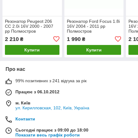
Резонатор Peugeot 206
Резонатор Ford Focus 1.8i
Резо
CC 2.0i 16V 2000 - 2007
16V 2004 - 2011 рр
16V 
рр Полмостров
Полмостров
Пол
2 210
1 990
2 1
₴
₴
Купити
Купити
Про нас
99% позитивних з 241 відгука за рік
Працює з 06.10.2012
м. Київ
ул. Кирилловская, 102, Київ, Україна
Контакти
Сьогодні працює з 09:00 до 18:00
Показати весь графік роботи