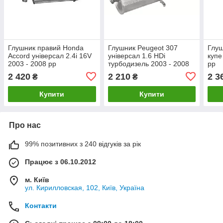
Глушник правий Honda
Глушник Peugeot 307
Глуш
Accord універсал 2.4i 16V
універсал 1.6 HDi
купе
2003 - 2008 рр
турбодизель 2003 - 2008
рр
рр
2 420
2 210
2 3
₴
₴
Купити
Купити
Про нас
99% позитивних з 240 відгуків за рік
Працює з 06.10.2012
м. Київ
ул. Кирилловская, 102, Київ, Україна
Контакти