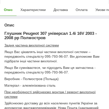
Опис
Характеристики
Доставка
Оплата
Умови п
Опис
Глушник Peugeot 307 універсал 1.4i 16V 2003 -
2008 рр Полмостров
Задня частина вихлопної системи
Якщо Вас цікавлять інші частини вихлопної системи –
передзвоніть спеціалісту 095-793-96-07. Він допоможе Вам
підібрати інші частини вихлопної.
Якщо Ви сумніваєтеся, чи підходить Вам ця запчастина -
передзвоніть спеціалісту 095-793-96-07.
Виробник - Полмостров (Польща)
Матеріал - алюмінізована сталь
При необхідності здійснюємо монтаж / ремонт вихлопної
системи
Здійснюємо доставку до всіх населених пунктів України за
допомогою вантажоперевізників: Нова Пошта (накладений