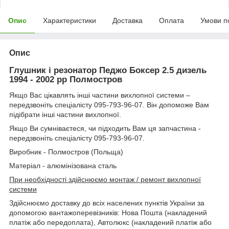
Опис
Характеристики
Доставка
Оплата
Умови п
Опис
Глушник і резонатор Педжо Боксер 2.5 дизель
1994 - 2002 рр Полмостров
Якщо Вас цікавлять інші частини вихлопної системи –
передзвоніть спеціалісту 095-793-96-07. Він допоможе Вам
підібрати інші частини вихлопної.
Якщо Ви сумніваєтеся, чи підходить Вам ця запчастина -
передзвоніть спеціалісту 095-793-96-07.
Виробник - Полмостров (Польща)
Матеріал - алюмінізована сталь
При необхідності здійснюємо монтаж / ремонт вихлопної
системи
Здійснюємо доставку до всіх населених пунктів України за
допомогою вантажоперевізників: Нова Пошта (накладений
платіж або передоплата), Автолюкс (накладений платіж або