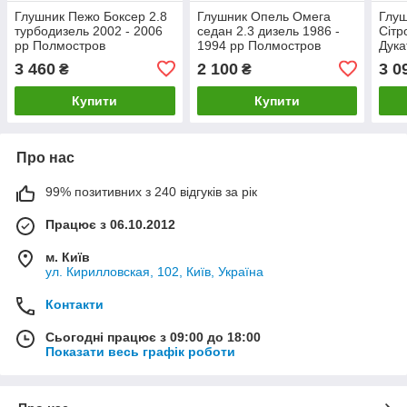
Глушник Пежо Боксер 2.8
Глушник Опель Омега
Глуш
турбодизель 2002 - 2006
седан 2.3 дизель 1986 -
Сітр
рр Полмостров
1994 рр Полмостров
Дука
2002
3 460
2 100
3 0
₴
₴
Купити
Купити
Про нас
99% позитивних з 240 відгуків за рік
Працює з 06.10.2012
м. Київ
ул. Кирилловская, 102, Київ, Україна
Контакти
Сьогодні працює з 09:00 до 18:00
Показати весь графік роботи