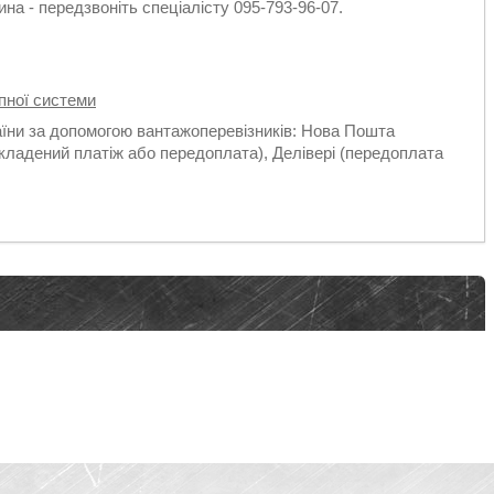
на - передзвоніть спеціалісту 095-793-96-07.
пної системи
аїни за допомогою вантажоперевізників: Нова Пошта
кладений платіж або передоплата), Делівері (передоплата