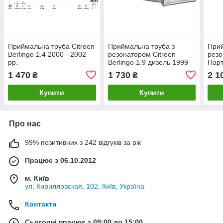
Приймальна труба Citroen
Приймальна труба з
Прий
Berlingo 1.4 2000 - 2002
резонатором Citroen
рез
рр.
Berlingo 1.9 дизель 1999
Парт
-2001 рр
2000
1 470
1 730
2 1
₴
₴
Купити
Купити
Про нас
99% позитивних з 242 відгуків за рік
Працює з 06.10.2012
м. Київ
ул. Кирилловская, 102, Київ, Україна
Контакти
Сьогодні працює з 09:00 до 15:00