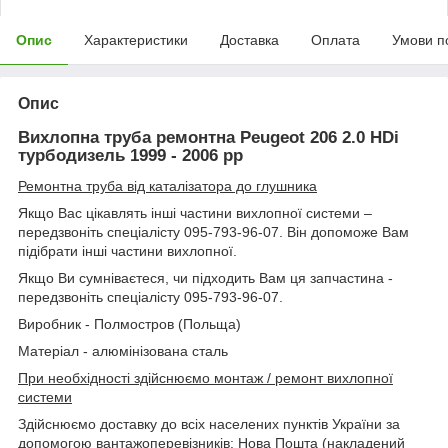
Опис
Характеристики
Доставка
Оплата
Умови п
Опис
Вихлопна труба ремонтна Peugeot 206 2.0 HDi
турбодизель 1999 - 2006 рр
Ремонтна труба від каталізатора до глушника
Якщо Вас цікавлять інші частини вихлопної системи –
передзвоніть спеціалісту 095-793-96-07. Він допоможе Вам
підібрати інші частини вихлопної.
Якщо Ви сумніваєтеся, чи підходить Вам ця запчастина -
передзвоніть спеціалісту 095-793-96-07.
Виробник - Полмостров (Польща)
Матеріал - алюмінізована сталь
При необхідності здійснюємо монтаж / ремонт вихлопної
системи
Здійснюємо доставку до всіх населених пунктів України за
допомогою вантажоперевізників: Нова Пошта (накладений