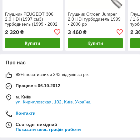
Глушник PEUGEOT 306
Глушник Citroen Jumper
Глуш
2.0 HDi (1997 см3)
2.0 HDi турбодизель 1999
/ 1.6
турбодизель (1999 - 2002
- 2006 рр
турб
рр) хетчбек (Пежо 306)
рр
2 320
3 460
2 3
₴
₴
Купити
Купити
Про нас
99% позитивних з 243 відгуків за рік
Працює з 06.10.2012
м. Київ
ул. Кирилловская, 102, Київ, Україна
Контакти
Сьогодні вихідний
Показати весь графік роботи