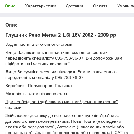
Опис
Характеристики
Доставка
Оплата
Умови п
Опис
Глушник Рено Меган 2 1.6i 16V 2002 - 2009 рр
Задня частина вихлопної системи
Якщо Вас цікавлять інші частини вихлопної системи –
передзвоніть спеціалісту 095-793-96-07. Він допоможе Вам
підібрати інші частини вихлопної.
Якщо Ви сумніваєтеся, чи підходить Вам ця запчастина -
передзвоніть спеціалісту 095-793-96-07.
Виробник - Полмостров (Польща)
Матеріал - алюмінізована сталь
При необхідності здійснюємо монтаж / ремонт вихлопної
системи
Здійснюємо доставку до всіх населених пунктів України за
допомогою вантажоперевізників: Нова Пошта (накладений
платіж або передоплата), Автолюкс (накладений платіж або
передоплата), Делівері (передоплата або післяплата), САТ та