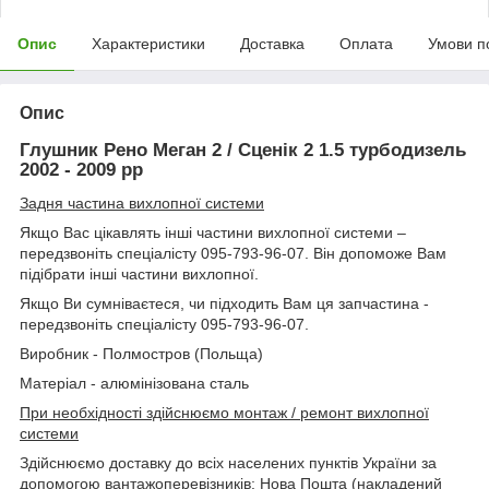
Опис
Характеристики
Доставка
Оплата
Умови п
Опис
Глушник Рено Меган 2 / Сценік 2 1.5 турбодизель
2002 - 2009 рр
Задня частина вихлопної системи
Якщо Вас цікавлять інші частини вихлопної системи –
передзвоніть спеціалісту 095-793-96-07. Він допоможе Вам
підібрати інші частини вихлопної.
Якщо Ви сумніваєтеся, чи підходить Вам ця запчастина -
передзвоніть спеціалісту 095-793-96-07.
Виробник - Полмостров (Польща)
Матеріал - алюмінізована сталь
При необхідності здійснюємо монтаж / ремонт вихлопної
системи
Здійснюємо доставку до всіх населених пунктів України за
допомогою вантажоперевізників: Нова Пошта (накладений