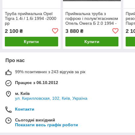
Труба приймальна Opel
Приймальна труба з
Прий
Tigra 1.4i / 1.6i 1994 -2000
гофрою і полум'ягасником
рез
рр
Опель Омега Б 2.0 1994 -
Парт
2000 рр
2000
2 100
3 880
2 1
₴
₴
Купити
Купити
Про нас
99% позитивних з 243 відгуків за рік
Працює з 06.10.2012
м. Київ
ул. Кирилловская, 102, Київ, Україна
Контакти
Сьогодні вихідний
Показати весь графік роботи