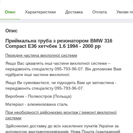
Опис
Характеристики
Доставка
Оплата
Умови п
Опис
Приймальна труба з резонатором BMW 316
Compact E36 хетчбек 1.6 1994 - 2000 рр
Передня частина вихлопної системи
Якщо Вас цікавлять інші частини вихлопної системи –
передзвоніть спеціалісту 095-793-96-07. Він допоможе Вам
підібрати інші частини вихлопної.
Якщо Ви сумніваєтеся, чи підходить Вам ця запчастина -
передзвоніть спеціалісту 095-793-96-07.
Виробник - Полмостров (Польща)
Матеріал - алюмінізована сталь
При необхідності здійснюємо монтаж / ремонт вихлопної
системи
Здійснюємо доставку до всіх населених пунктів України за
допомогою вантажоперевізників: Нова Пошта (накладений