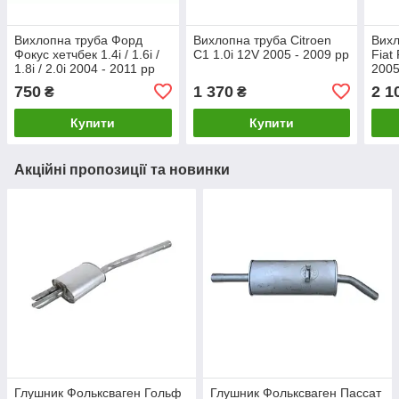
Вихлопна труба Форд
Вихлопна труба Citroen
Вихл
Фокус хетчбек 1.4i / 1.6i /
C1 1.0i 12V 2005 - 2009 рр
Fiat
1.8i / 2.0i 2004 - 2011 рр
2005
750
1 370
2 1
₴
₴
Купити
Купити
Акційні пропозиції та новинки
Глушник Фольксваген Гольф
Глушник Фольксваген Пассат