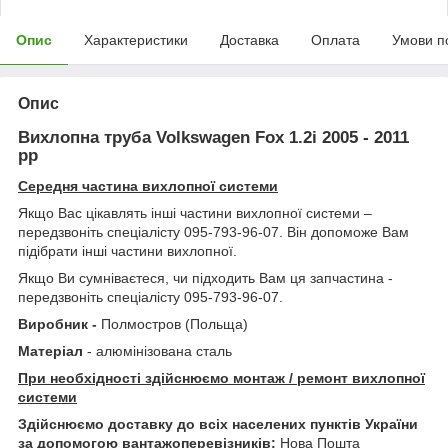
Опис
Характеристики
Доставка
Оплата
Умови п
Опис
Вихлопна труба Volkswagen Fox 1.2i 2005 - 2011
рр
Середня частина вихлопної системи
Якщо Вас цікавлять інші частини вихлопної системи –
передзвоніть спеціалісту 095-793-96-07. Він допоможе Вам
підібрати інші частини вихлопної.
Якщо Ви сумніваєтеся, чи підходить Вам ця запчастина -
передзвоніть спеціалісту 095-793-96-07.
Виробник -
Полмостров (Польща)
Матеріал
- алюмінізована сталь
При необхідності здійснюємо монтаж / ремонт вихлопної
системи
Здійснюємо доставку до всіх населених пунктів України
за допомогою вантажоперевізників:
Нова Пошта