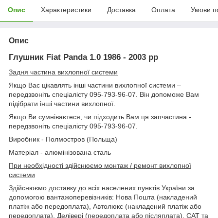
Опис
Характеристики
Доставка
Оплата
Умови п
Опис
Глушник Fiat Panda 1.0 1986 - 2003 рр
Задня частина вихлопної системи
Якщо Вас цікавлять інші частини вихлопної системи –
передзвоніть спеціалісту 095-793-96-07. Він допоможе Вам
підібрати інші частини вихлопної.
Якщо Ви сумніваєтеся, чи підходить Вам ця запчастина -
передзвоніть спеціалісту 095-793-96-07.
Виробник - Полмостров (Польща)
Матеріал - алюмінізована сталь
При необхідності здійснюємо монтаж / ремонт вихлопної
системи
Здійснюємо доставку до всіх населених пунктів України за
допомогою вантажоперевізників: Нова Пошта (накладений
платіж або передоплата), Автолюкс (накладений платіж або
передоплата), Делівері (передоплата або післяплата), САТ та