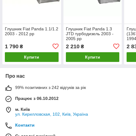
Глушник Fiat Panda 1.1/1.2
Глушник Fiat Panda 1.3
Глуш
2003 - 2012 рр
JTD турбодизель 2003 -
(136
2005 рр
1994
1 790
2 210
2 8
₴
₴
Купити
Купити
Про нас
99% позитивних з 242 відгуків за рік
Працює з 06.10.2012
м. Київ
ул. Кирилловская, 102, Київ, Україна
Контакти
Сьогодні вихідний