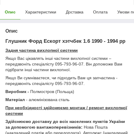
Опис
Характеристики
Доставка
Оплата
Умови п
Опис
Глушник Форд Ескорт хэтчбек 1.6 1990 - 1994 рр
Задня частина вихлопної системи
Якщо Вас цікавлять інші частини вихлопної системи –
передзвоніть спеціалісту 095-793-96-07. Він допоможе Вам
підібрати інші частини вихлопної.
Якщо Ви сумніваєтеся, чи підходить Вам ця запчастина -
передзвоніть спеціалісту 095-793-96-07.
Виробник -
Полмостров (Польща)
Матеріал
- алюмінізована сталь
При необхідності здійснюємо монтаж / ремонт вихлопної
системи
Здійснюємо доставку до всіх населених пунктів України
за допомогою вантажоперевізників:
Нова Пошта
(накладений платіж або передоплата), Автолюкс (накладений