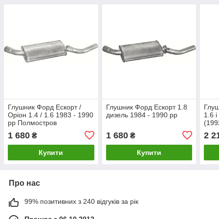
Глушник Форд Ескорт /
Глушник Форд Ескорт 1.8
Глу
Оріон 1.4 / 1.6 1983 - 1990
дизель 1984 - 1990 рр
1.6 
рр Полмостров
(199
Еско
1 680
1 680
2 2
₴
₴
ZH1
Купити
Купити
Про нас
99% позитивних з 240 відгуків за рік
Працює з 06.10.2012