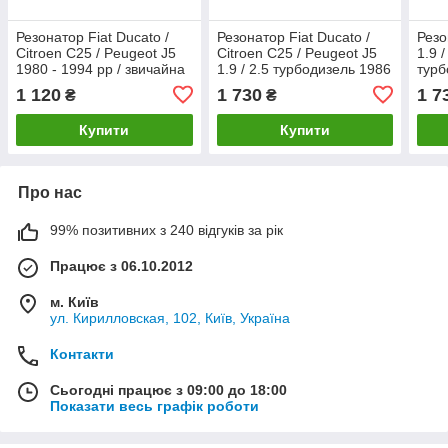
Резонатор Fiat Ducato /
Резонатор Fiat Ducato /
Резо
Citroen C25 / Peugeot J5
Citroen C25 / Peugeot J5
1.9 
1980 - 1994 рр / звичайна
1.9 / 2.5 турбодизель 1986
турб
сталь
- 1994 рр
рр
1 120
1 730
1 7
₴
₴
Купити
Купити
Про нас
99% позитивних з 240 відгуків за рік
Працює з 06.10.2012
м. Київ
ул. Кирилловская, 102, Київ, Україна
Контакти
Сьогодні працює з 09:00 до 18:00
Показати весь графік роботи