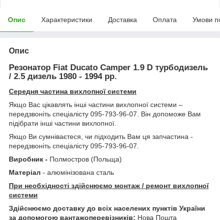
Опис
Характеристики
Доставка
Оплата
Умови п
Опис
Резонатор Fiat Ducato Camper 1.9 D турбодизель
/ 2.5 дизель 1980 - 1994 рр.
Середня частина вихлопної системи
Якщо Вас цікавлять інші частини вихлопної системи –
передзвоніть спеціалісту 095-793-96-07. Він допоможе Вам
підібрати інші частини вихлопної.
Якщо Ви сумніваєтеся, чи підходить Вам ця запчастина -
передзвоніть спеціалісту 095-793-96-07.
Виробник -
Полмостров (Польща)
Матеріал
- алюмінізована сталь
При необхідності здійснюємо монтаж / ремонт вихлопної
системи
Здійснюємо доставку до всіх населених пунктів України
за допомогою вантажоперевізників:
Нова Пошта