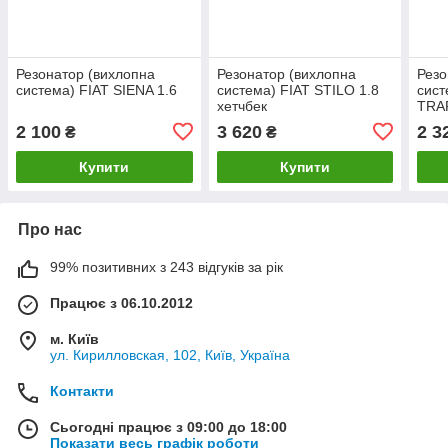
Резонатор (вихлопна
Резонатор (вихлопна
Резо
система) FIAT SIENA 1.6
система) FIAT STILO 1.8
сис
хетчбек
TRAF
дизе
2 100
3 620
2 3
₴
₴
Траф
Купити
Купити
Про нас
99% позитивних з 243 відгуків за рік
Працює з 06.10.2012
м. Київ
ул. Кирилловская, 102, Київ, Україна
Контакти
Сьогодні працює з 09:00 до 18:00
Показати весь графік роботи