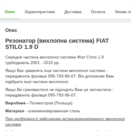
Опис
Характеристики
Доставка
Оплата
Умови п
Опис
Резонатор (вихлопна система) FIAT
STILO 1.9 D
Середня частина вихлопної системи Фіат Стіло 1.9
турбодизель 2001 - 2010 рр.
Якщо Вас цікавлять інші частини вихлопної системи -
передзвоніть фахівця 095-793-96-07. Він допоможе Вам
підібрати інші частини вихлопної.
Якщо Ви сумніваєтеся чи підходить Вам ця запчастина -
передзвоніть фахівця 095-793-96-07.
Виробник -
Полмостров (Польща)
Матеріал
- алюминизированная сталь
При необхідності здійснюємо встановлення/ремонт вихлопної
системи