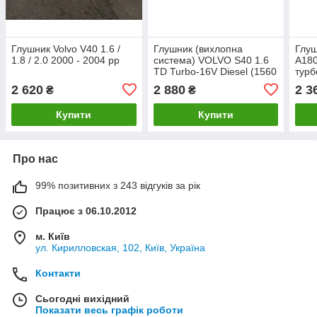
Глушник Volvo V40 1.6 /
Глушник (вихлопна
Глуш
1.8 / 2.0 2000 - 2004 рр
система) VOLVO S40 1.6
А180
TD Turbo-16V Diesel (1560
турб
см3) турбодизель (з
рр
2 620
2 880
2 3
₴
₴
2004р) (Вольво)
Купити
Купити
Про нас
99% позитивних з 243 відгуків за рік
Працює з 06.10.2012
м. Київ
ул. Кирилловская, 102, Київ, Україна
Контакти
Сьогодні вихідний
Показати весь графік роботи