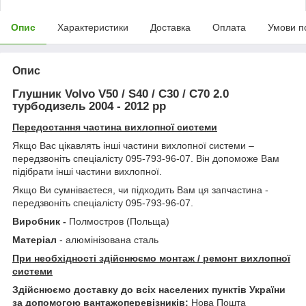
Опис
Характеристики
Доставка
Оплата
Умови п
Опис
Глушник Volvo V50 / S40 / C30 / C70 2.0
турбодизель 2004 - 2012 рр
Передостання частина вихлопної системи
Якщо Вас цікавлять інші частини вихлопної системи –
передзвоніть спеціалісту 095-793-96-07. Він допоможе Вам
підібрати інші частини вихлопної.
Якщо Ви сумніваєтеся, чи підходить Вам ця запчастина -
передзвоніть спеціалісту 095-793-96-07.
Виробник -
Полмостров (Польща)
Матеріал
- алюмінізована сталь
При необхідності здійснюємо монтаж / ремонт вихлопної
системи
Здійснюємо доставку до всіх населених пунктів України
за допомогою вантажоперевізників:
Нова Пошта