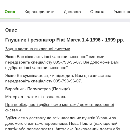
Опис
Характеристики
Доставка
Оплата
Умови п
Опис
Глушник і резонатор Fiat Marea 1.4 1996 - 1999 рр.
Задня частина вихлопної системи
Якщо Вас цікавлять інші частини вихлопної системи –
передзвоніть спеціалісту 095-793-96-07. Він допоможе Вам
підібрати інші частини вихлопної.
Якщо Ви сумніваєтеся, чи підходить Вам ця запчастина -
передзвоніть спеціалісту 095-793-96-07.
Виробник - Полмостров (Польща)
Матеріал - алюмінізована сталь
При необхідності здійснюємо монтаж / ремонт вихлопної
системи
Здійснюємо доставку до всіх населених пунктів України за
допомогою вантажоперевізників: Нова Пошта (накладений
платіж або передоплата), Автолюкс (накладений платіж або