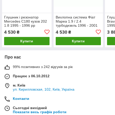
Глушник і резонатор
Вихлопна система Фіат
Глуш
Mercedes C180 кузов 202
Мареа 1.9 / 2.4
Brav
1.8 1995 - 1996 рр
турбодизель 1996 - 2001
1995
рр
4 530
4 530
3 8
₴
₴
Купити
Купити
Про нас
99% позитивних з 242 відгуків за рік
Працює з 06.10.2012
м. Київ
ул. Кирилловская, 102, Київ, Україна
Контакти
Сьогодні вихідний
Показати весь графік роботи