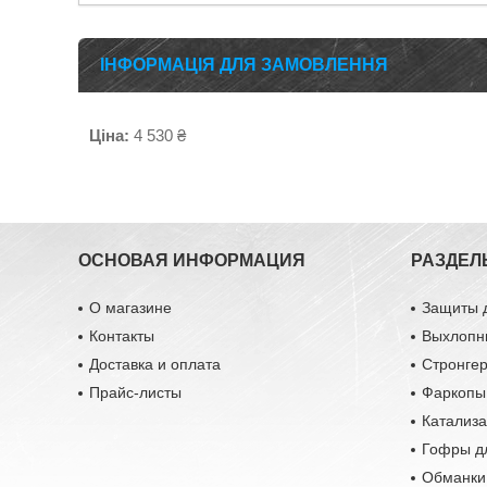
ІНФОРМАЦІЯ ДЛЯ ЗАМОВЛЕННЯ
Ціна:
4 530 ₴
ОСНОВАЯ ИНФОРМАЦИЯ
РАЗДЕЛ
О магазине
Защиты 
Контакты
Выхлопн
Доставка и оплата
Стронге
Прайс-листы
Фаркопы
Катализ
Гофры д
Обманки