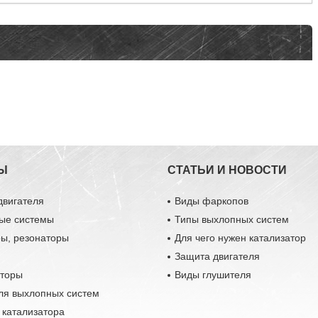
Ы
СТАТЬИ И НОВОСТИ
двигателя
Виды фаркопов
ые системы
Типы выхлопных систем
ры, резонаторы
Для чего нужен катализатор
Защита двигателя
аторы
Виды глушителя
ля выхлопных систем
 катализатора