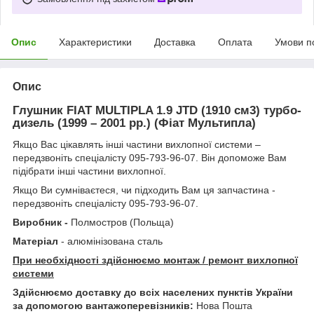
Опис
Характеристики
Доставка
Оплата
Умови п
Опис
Глушник
FIAT MULTIPLA 1.9 JTD
(1910 см3) турбо-
дизель (1999 – 2001 рр.) (Фіат Мультипла)
Якщо Вас цікавлять інші частини вихлопної системи –
передзвоніть спеціалісту 095-793-96-07. Він допоможе Вам
підібрати інші частини вихлопної.
Якщо Ви сумніваєтеся, чи підходить Вам ця запчастина -
передзвоніть спеціалісту 095-793-96-07.
Виробник -
Полмостров (Польща)
Матеріал
- алюмінізована сталь
При необхідності здійснюємо монтаж / ремонт вихлопної
системи
Здійснюємо доставку до всіх населених пунктів України
за допомогою вантажоперевізників:
Нова Пошта