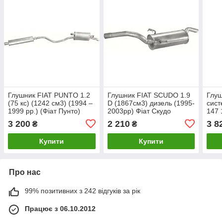
Глушник FIAT PUNTO 1.2
Глушник FIAT SCUDO 1.9
Глуш
(75 кс) (1242 см3) (1994 –
D (1867см3) дизель (1995-
сис
1999 рр.) (Фіат Пунто)
2003рр) Фіат Скудо
147 
турб
3 200
2 210
3 8
₴
₴
2010
Купити
Купити
Про нас
99% позитивних з 242 відгуків за рік
Працює з 06.10.2012