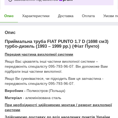
Опис
Характеристики
Доставка
Оплата
Умови п
Опис
Приймальна труба FIAT PUNTO 1.7 D (1698 см3)
турбо-дизель (1993 – 1999 рр.) (Фіат Пунто)
Передня частина вихлопної системи
Якщо Вас цікавлять інші частини вихлопної системи –
передзвоніть спеціалісту 095-793-96-07. Він допоможе Вам
підібрати інші частини вихлопної.
Якщо Ви сумніваєтеся, чи підходить Вам ця запчастина -
передзвоніть спеціалісту 095-793-96-07.
Виробник -
Полмостров (Польща)
Матеріал
- алюмінізована сталь
При необхідності здійснюємо монтаж / ремонт вихлопної
системи
Здійснюємо доставку до всіх населених пунктів України