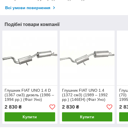
Всі умови повернення
Подібні товари компанії
Глушник FIAT UNO 1.4 D
Глушник FIAT UNO 1.4
Глуш
(1367 см3) дизель (1986 –
(1372 см3) (1989 – 1992
(70)
1994 рр.) (Фіат Уно)
рр.) (146EH) (Фіат Уно)
1995
2 830
2 830
2 8
₴
₴
Купити
Купити