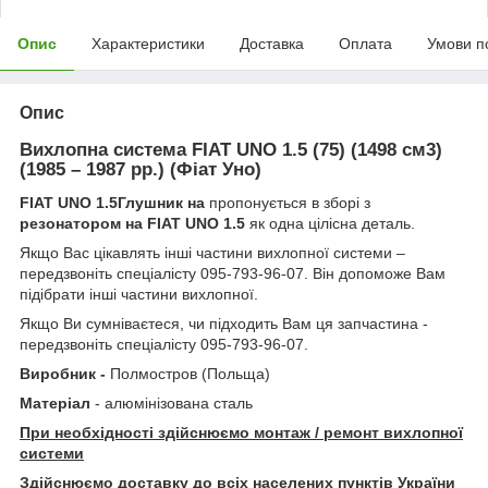
Опис
Характеристики
Доставка
Оплата
Умови п
Опис
Вихлопна система
FIAT
UNO
1.5 (75) (1498 см3)
(1985 – 1987 рр.) (Фіат Уно)
FIAT UNO 1.5
Глушник на
пропонується в зборі з
резонатором на FIAT UNO 1.5
як одна цілісна деталь.
Якщо Вас цікавлять інші частини вихлопної системи –
передзвоніть спеціалісту 095-793-96-07. Він допоможе Вам
підібрати інші частини вихлопної.
Якщо Ви сумніваєтеся, чи підходить Вам ця запчастина -
передзвоніть спеціалісту 095-793-96-07.
Виробник -
Полмостров (Польща)
Матеріал
- алюмінізована сталь
При необхідності здійснюємо монтаж / ремонт вихлопної
системи
Здійснюємо доставку до всіх населених пунктів України