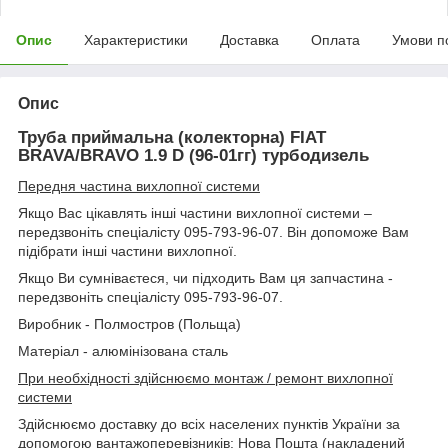
Опис
Характеристики
Доставка
Оплата
Умови п
Опис
Труба приймальна (колекторна) FIAT
BRAVA/BRAVO 1.9 D (96-01гг) турбодизель
Передня частина вихлопної системи
Якщо Вас цікавлять інші частини вихлопної системи –
передзвоніть спеціалісту 095-793-96-07. Він допоможе Вам
підібрати інші частини вихлопної.
Якщо Ви сумніваєтеся, чи підходить Вам ця запчастина -
передзвоніть спеціалісту 095-793-96-07.
Виробник - Полмостров (Польща)
Матеріал - алюмінізована сталь
При необхідності здійснюємо монтаж / ремонт вихлопної
системи
Здійснюємо доставку до всіх населених пунктів України за
допомогою вантажоперевізників: Нова Пошта (накладений