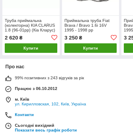
Труба приймальна
Приймальна труба Fiat
Прий
(колекторна) KIA CLARUS
Brava / Bravo 1.6i 16V
Brav
1.8 (96-01рр) (Кіа Кларус)
1995 - 1998 рр
1995
седан/універсал
2 620
3 250
3 2
₴
₴
Купити
Купити
Про нас
99% позитивних з 243 відгуків за рік
Працює з 06.10.2012
м. Київ
ул. Кирилловская, 102, Київ, Україна
Контакти
Сьогодні вихідний
Показати весь графік роботи