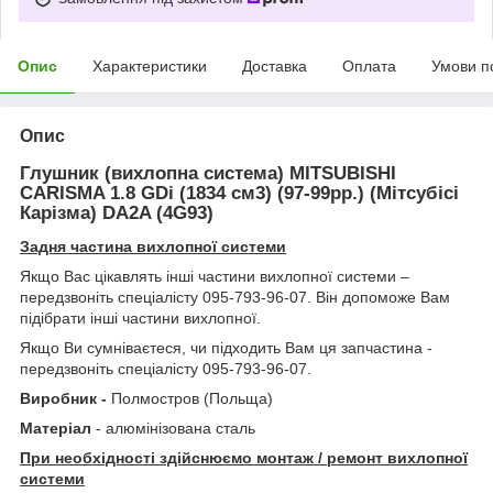
Опис
Характеристики
Доставка
Оплата
Умови п
Опис
Глушник (вихлопна система) MITSUBISHI
CARISMA 1.
8 GDi
(
1834
см3) (9
7
-
99
рр.) (Мітсубісі
Карізма)
DA2A
(
4G93
)
Задня частина вихлопної системи
Якщо Вас цікавлять інші частини вихлопної системи –
передзвоніть спеціалісту 095-793-96-07. Він допоможе Вам
підібрати інші частини вихлопної.
Якщо Ви сумніваєтеся, чи підходить Вам ця запчастина -
передзвоніть спеціалісту 095-793-96-07.
Виробник -
Полмостров (Польща)
Матеріал
- алюмінізована сталь
При необхідності здійснюємо монтаж / ремонт вихлопної
системи