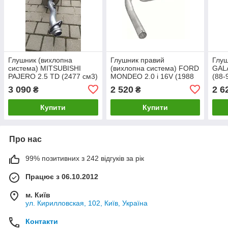
Глушник (вихлопна
Глушник правий
Глу
система) MITSUBISHI
(вихлопна система) FORD
GALA
PAJERO 2.5 TD (2477 см3)
MONDEO 2.0 i 16V (1988
(88-
(97-99рр) (Мітсубісі
см3) (93-97рр) (ZH20)
Гала
3 090
2 520
2 6
₴
₴
Паджеро)
седан (Форд Мондео)
Купити
Купити
Про нас
99% позитивних з 242 відгуків за рік
Працює з 06.10.2012
м. Київ
ул. Кирилловская, 102, Київ, Україна
Контакти